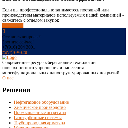
Если вы профессионально занимаетесь поставкой или
производством материалов используемых нашей компанией -
свяжитесь с отделом закупок
get in touch
Остались вопросы?
Звоните сейчас!
+7(916) 204 3001
mrv@s-v-s.ru
Современные ресурсосберегающие технологии
поверхностного упрочнения и нанесения
многофункциональных наноструктурированных покрытий
О нас
Решения
Нефтегазовое оборудование
Химическое производство
Промышленные аггрегаты
Газотурбинные системы
Трубопроводная арматура
Машиностроение