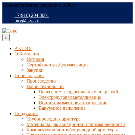
Технологические решения с 1996 г.
+7(916) 204 3001
mrv@s-v-s.ru
АКЦИЯ
О Компании
История
Сертификаты / Документация
Закупки
Производство
Производство
Наши технологии
Нанесение твердосплавных покрытий
Электродуговая металлизация
Ионно-плазменное азотирование
Вакуумное напыление
Продукция
Трубопроводная арматура
Материалы для авиационной промышленности
Комплектующие трубопроводной арматуры